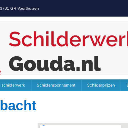
 3781 GR Voorthuizen
 schilderwerk
Schilderabonnement
Schilderprijzen
mbacht