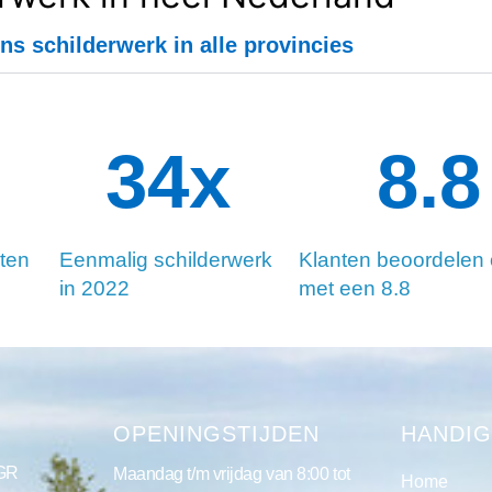
ns schilderwerk in alle provincies
34
x
8.8
ten
Eenmalig schilderwerk
Klanten beoordelen
in 2022
met een 8.8
S
OPENINGSTIJDEN
HANDIG
 GR
Maandag t/m vrijdag van 8:00 tot
Home