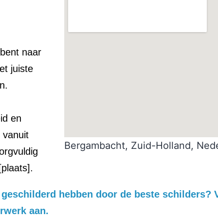
 bent naar
t juiste
n.
id en
 vanuit
Bergambacht, Zuid-Holland, Ned
orgvuldig
plaats].
is geschilderd hebben door de beste schilders?
erwerk aan.