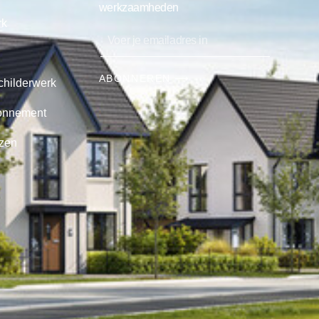
werkzaamheden
rk
ABONNEREN ⟶
childerwerk
onnement
jzen