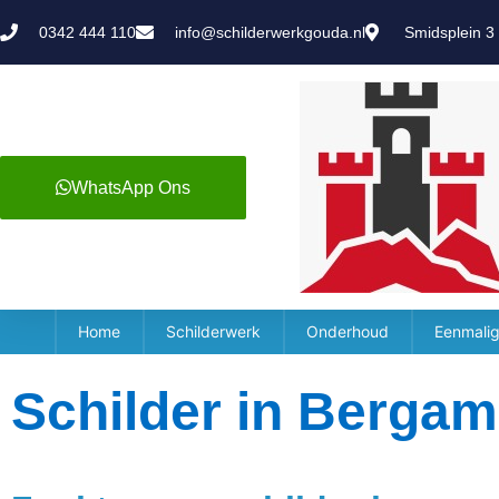
0342 444 110
info@schilderwerkgouda.nl
Smidsplein 3
WhatsApp Ons
Home
Schilderwerk
Onderhoud
Eenmalig
Schilder in Berga