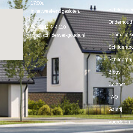
17:00u
Schilderwe
In het weekend gesloten.
Onderhoud
Tel:
0342 444 110
Eenmalig s
info@schilderwerkgouda.nl
Schilderab
Schilderpri
Blogs
Contact
FAQ
Galerij
Voordelen