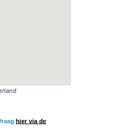
erland
 Vraag
hier via de