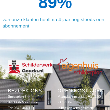
90
%
van onze klanten heeft na 4 jaar nog steeds een
abonnement
BEZOEK ONS
OPENINGSTIJDEN
Smidsplein 3
Maandag t/m vrijdag van 8:00
3781 GR Voorthuizen
tot 17:00u
Tel:
0342 444 110
In het weekend gesloten.