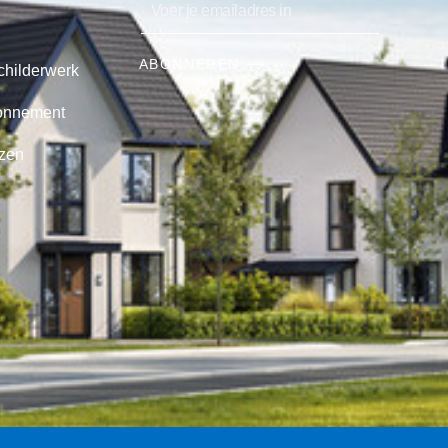
ABONNEREN ⟶
childerwerk
onnement
jzen