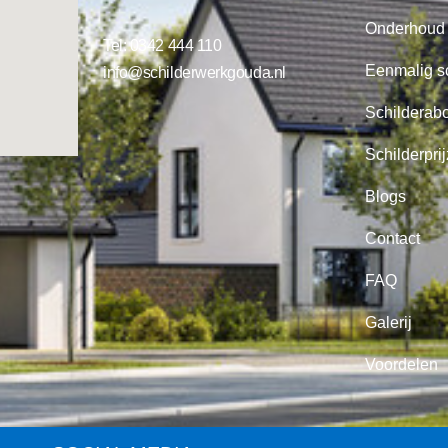
Onderhoud
Tel:
0342 444 110
Eenmalig s
info@schilderwerkgouda.nl
Schilderab
Schilderpri
Blogs
Contact
FAQ
Galerij
Voordelen