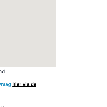
and
 Vraag
hier via de