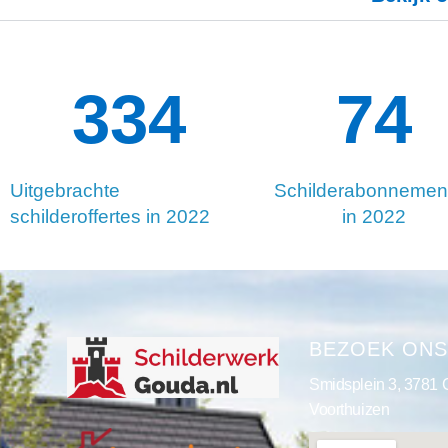
334
130
Uitgebrachte
Schilderabonnemen
schilderoffertes in 2022
in 2022
BEZOEK ON
Smidsplein 3, 3781
Voorthuizen