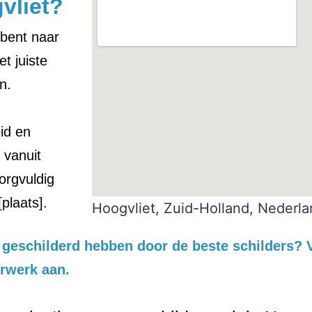
vliet?
 bent naar
t juiste
n.
id en
 vanuit
orgvuldig
plaats].
Hoogvliet, Zuid-Holland, Nederl
is geschilderd hebben door de beste schilders?
erwerk aan.