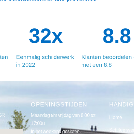
34
x
8.8
ten
Eenmalig schilderwerk
Klanten beoordelen
in 2022
met een 8.8
S
OPENINGSTIJDEN
HANDIG
 GR
Maandag t/m vrijdag van 8:00 tot
Home
17:00u
Schilderwe
In het weekend gesloten.