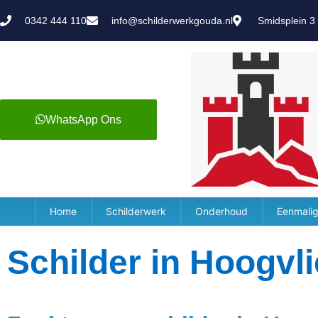
0342 444 110
info@schilderwerkgouda.nl
Smidsplein 3
WhatsApp Ons
Home
Schilderwerk
Onderhoud
Eenmalig
Schilder in Hoogvli