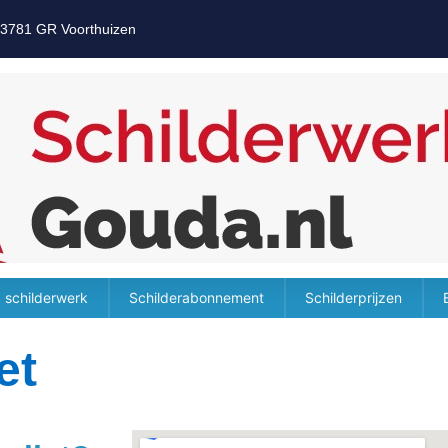
 3781 GR Voorthuizen
 schilderwerk
Schilderabonnement
Schilderprijzen
et