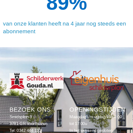
90
%
van onze klanten heeft na 4 jaar nog steeds een
abonnement
BEZOEK ONS
OPENINGSTIJDEN
Smidsplein 3
Maandag t/m vrijdag van 8:00
3781 GR Voorthuizen
tot 17:00u
Tel:
0342 444 110
In het weekend gesloten.