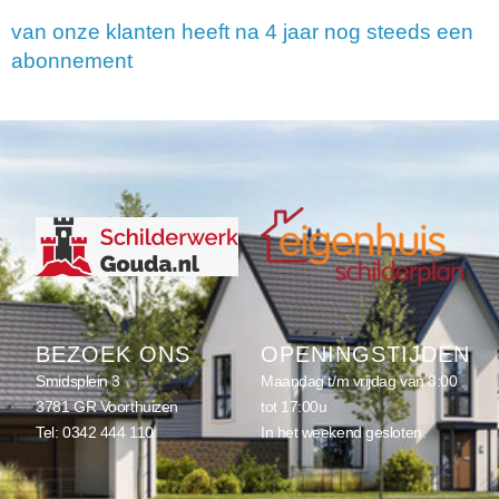
van onze klanten heeft na 4 jaar nog steeds een
abonnement
BEZOEK ONS
OPENINGSTIJDEN
Smidsplein 3
Maandag t/m vrijdag van 8:00
3781 GR Voorthuizen
tot 17:00u
Tel:
0342 444 110
In het weekend gesloten.