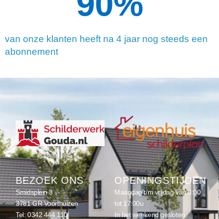
90
%
van onze klanten heeft na 4 jaar nog steeds een
abonnement
BEZOEK ONS
OPENINGSTIJDEN
Smidsplein 3
Maandag t/m vrijdag van 8:00
3781 GR Voorthuizen
tot 17:00u
Tel:
0342 444 110
In het weekend gesloten.