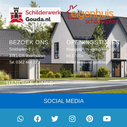
BEZOEK ONS
OPENINGSTIJDEN
Smidsplein 3
Maandag t/m vrijdag van 8:00
3781 GR Voorthuizen
tot 17:00u
Tel:
0342 444 110
In het weekend gesloten.
HANDIGE LINKS
Home
SOCIAL MEDIA
Schilderwerk
Onderhoud