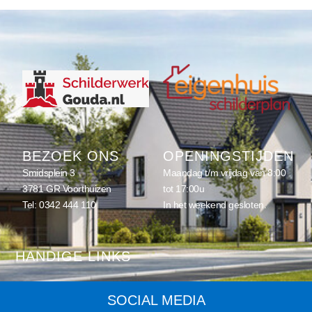
BEZOEK ONS
OPENINGSTIJDEN
Smidsplein 3
Maandag t/m vrijdag van 8:00
3781 GR Voorthuizen
tot 17:00u
Tel:
0342 444 110
In het weekend gesloten.
HANDIGE LINKS
Home
SOCIAL MEDIA