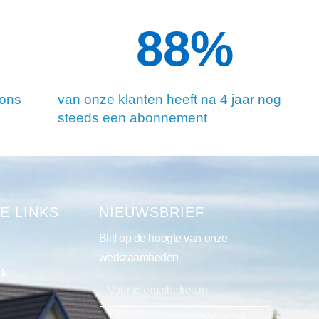
90
%
 ons
van onze klanten heeft na 4 jaar nog
steeds een abonnement
E LINKS
NIEUWSBRIEF
Blijf op de hoogte van onze
werkzaamheden
rk