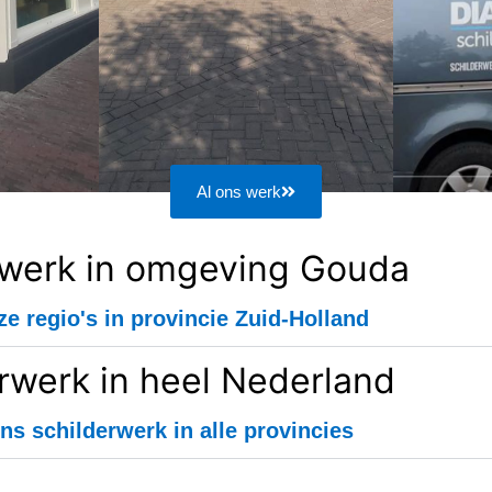
Al ons werk
rwerk in omgeving Gouda
ze regio's in provincie Zuid-Holland
rwerk in heel Nederland
ns schilderwerk in alle provincies