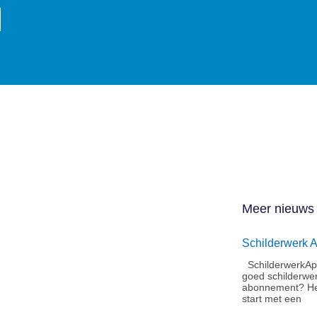
l
Meer nieuws
Schilderwerk 
SchilderwerkApe
goed schilderwe
abonnement?​ He
start met een