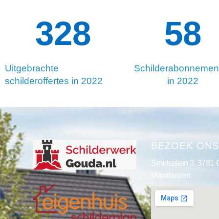
334
129
Uitgebrachte
Schilderabonnemen
schilderoffertes in 2022
in 2022
BEZOEK ON
Smidsplein 3, 3781
Voorthuizen