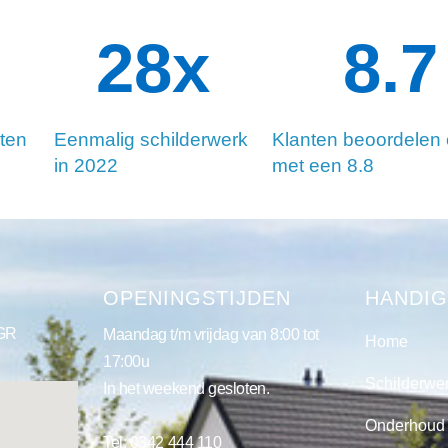
34
x
8.8
ten
Eenmalig schilderwerk
Klanten beoordelen
in 2022
met een 8.8
S
OPENINGSTIJDEN
HANDIG
 GR
Maandag t/m vrijdag van 8:00 tot
Home
17:00u
Schilderwe
In het weekend gesloten.
Onderhoud
Tel:
0342 444 110