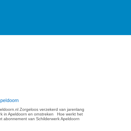
Apeldoorn
ldoorn.nl Zorgeloos verzekerd van jarenlang
rk in Apeldoorn en omstreken Hoe werkt het
t abonnement van Schilderwerk Apeldoorn