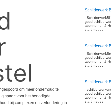
d
Schilderwerk B
SchilderwerkBil
goed schilderwe
abonnement?​ He
start met een
r
Schilderwerk 
SchilderwerkBre
goed schilderwe
tel
abonnement?​ He
start met een
Schilderwerk 
ngespoord om meer onderhoud te
schilderwerkens
goed schilderwe
inig spaart voor het benodigde
abonnement?​ H
start met een
houd bij complexen en verloedering in