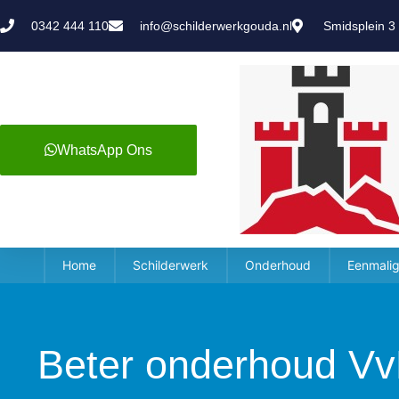
0342 444 110
info@schilderwerkgouda.nl
Smidsplein 3
WhatsApp Ons
Home
Schilderwerk
Onderhoud
Eenmalig
Beter onderhoud Vv