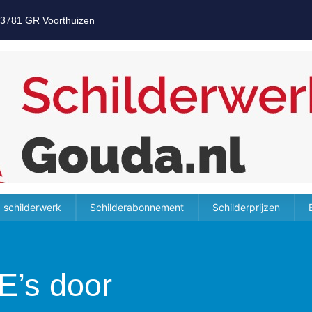
 3781 GR Voorthuizen
 schilderwerk
Schilderabonnement
Schilderprijzen
E’s door