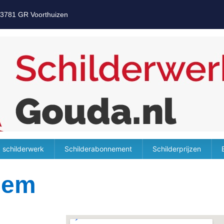
 3781 GR Voorthuizen
 schilderwerk
Schilderabonnement
Schilderprijzen
hem