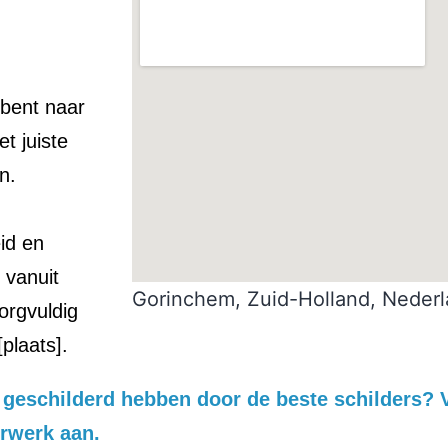
 bent naar
t juiste
n.
id en
 vanuit
Gorinchem, Zuid-Holland, Neder
orgvuldig
plaats].
is geschilderd hebben door de beste schilders?
erwerk aan.