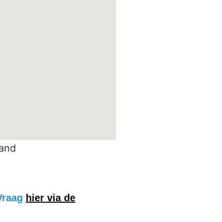
land
 Vraag
hier via de