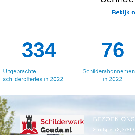
Bekijk o
334
133
Uitgebrachte
Schilderabonnemen
schilderoffertes in 2022
in 2022
BEZOEK ON
Smidsplein 3, 3781