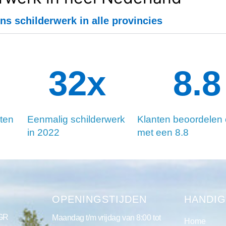
ns schilderwerk in alle provincies
34
x
8.8
ten
Eenmalig schilderwerk
Klanten beoordelen
in 2022
met een 8.8
S
OPENINGSTIJDEN
HANDIG
 GR
Maandag t/m vrijdag van 8:00 tot
Home