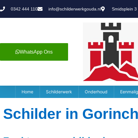
0342 444 110
info@schilderwerkgouda.nl
Smidsplein 3
WhatsApp Ons
Home
Schilderwerk
Onderhoud
Eenmalig
Schilder in Gorinc