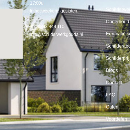
17:00u
Schilderwe
In het weekend gesloten.
Onderhoud
Tel:
0342 444 110
Eenmalig s
info@schilderwerkgouda.nl
Schilderab
Schilderpri
Blogs
Contact
FAQ
Galerij
Voordelen