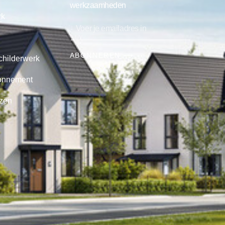
werkzaamheden
rk
ABONNEREN ⟶
childerwerk
onnement
jzen