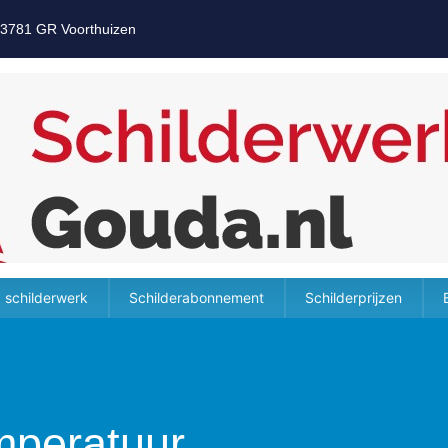
 3781 GR Voorthuizen
 schilderwerk
Schilderabonnement
Schilderprijzen
emperatuur