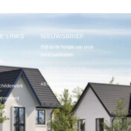
E LINKS
NIEUWSBRIEF
Blijf op de hoogte van onze
werkzaamheden
rk
ABONNEREN ⟶
childerwerk
onnement
jzen