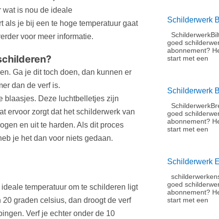
 wat is nou de ideale
Schilderwerk B
t als je bij een te hoge temperatuur gaat
SchilderwerkBil
verder voor meer informatie.
goed schilderwe
abonnement?​ He
schilderen?
start met een
en. Ga je dit toch doen, dan kunnen er
er dan de verf is.
Schilderwerk 
 blaasjes. Deze luchtbelletjes zijn
SchilderwerkBre
wat ervoor zorgt dat het schilderwerk van
goed schilderwe
abonnement?​ He
rogen en uit te harden. Als dit proces
start met een
k heb je het dan voor niets gedaan.
Schilderwerk 
schilderwerkens
goed schilderwe
 ideale temperatuur om te schilderen ligt
abonnement?​ H
 20 graden celsius, dan droogt de verf
start met een
ppingen. Verf je echter onder de 10