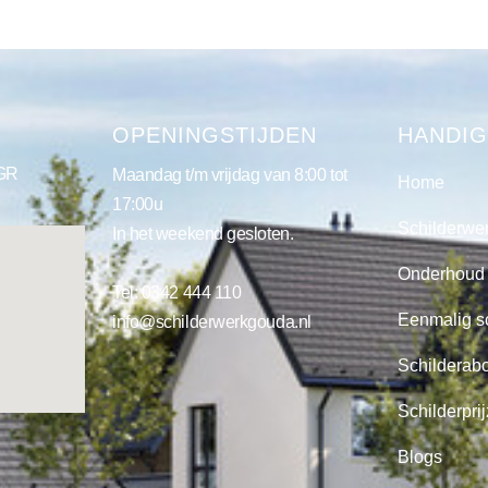
S
OPENINGSTIJDEN
HANDIG
 GR
Maandag t/m vrijdag van 8:00 tot
Home
17:00u
Schilderwe
In het weekend gesloten.
Onderhoud
Tel:
0342 444 110
Eenmalig s
info@schilderwerkgouda.nl
Schilderab
Schilderpri
Blogs