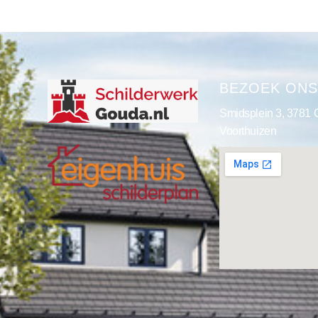
BEZOEK ON
Smidsplein 3, 3781
Voorthuizen