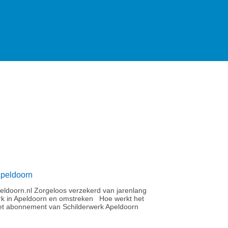
Apeldoorn
ldoorn.nl Zorgeloos verzekerd van jarenlang
rk in Apeldoorn en omstreken Hoe werkt het
t abonnement van Schilderwerk Apeldoorn