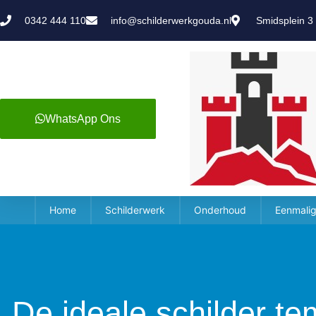
0342 444 110
info@schilderwerkgouda.nl
Smidsplein 3
WhatsApp Ons
Home
Schilderwerk
Onderhoud
Eenmalig
De ideale schilder t