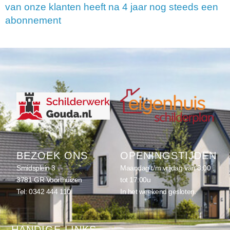
van onze klanten heeft na 4 jaar nog steeds een
abonnement
BEZOEK ONS
OPENINGSTIJDEN
Smidsplein 3
Maandag t/m vrijdag van 8:00
3781 GR Voorthuizen
tot 17:00u
Tel:
0342 444 110
In het weekend gesloten.
HANDIGE LINKS