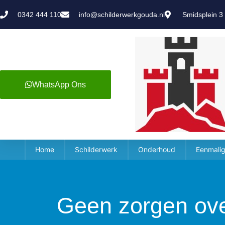
0342 444 110
info@schilderwerkgouda.nl
Smidsplein 3
WhatsApp Ons
Home
Schilderwerk
Onderhoud
Eenmalig
Geen zorgen ov