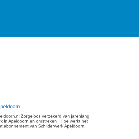
Apeldoorn
ldoorn.nl Zorgeloos verzekerd van jarenlang
rk in Apeldoorn en omstreken Hoe werkt het
t abonnement van Schilderwerk Apeldoorn