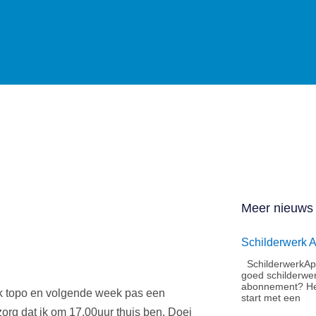
Meer nieuws
Schilderwerk 
SchilderwerkApe
goed schilderwe
abonnement?​ He
ik topo en volgende week pas een
start met een
zorg dat ik om 17.00uur thuis ben. Doei