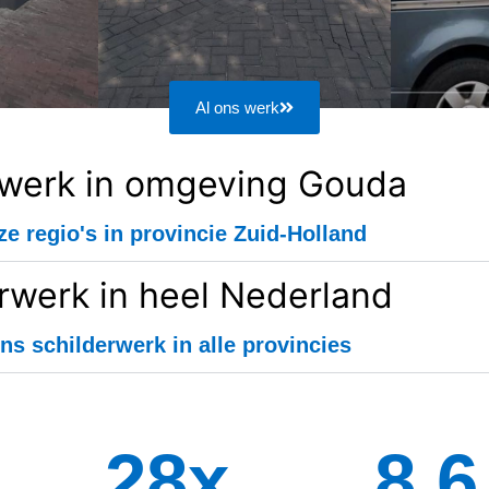
Al ons werk
rwerk in omgeving Gouda
ze regio's in provincie Zuid-Holland
rwerk in heel Nederland
ns schilderwerk in alle provincies
34
x
8.8