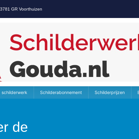
 3781 GR Voorthuizen
 schilderwerk
Schilderabonnement
Schilderprijzen
er de