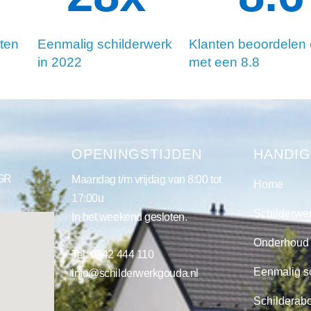
ten
Eenmalig schilderwerk
Klanten beoordelen
in 2022
met een 8.8
S
OPENINGSTIJDEN
HANDIG
 GR
Maandag t/m vrijdag van 8:00 tot
Home
17:00u
Schilderwe
In het weekend gesloten.
Onderhoud
Tel:
0342 444 110
Eenmalig s
info@schilderwerkgouda.nl
Schilderab