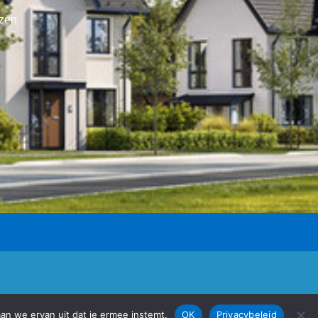
jzen
eid en cookies
| Gemaakt door
D-Fokker
aan we ervan uit dat je ermee instemt.
OK
Privacybeleid