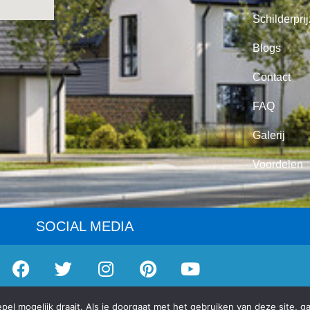
Schilderpri
Blogs
Contact
FAQ
Galerij
Voordelen
SOCIAL MEDIA
el van
Eigenhuis Schilderplan, vereniging van schilders
|
Privacybel
el mogelijk draait. Als je doorgaat met het gebruiken van deze site, g