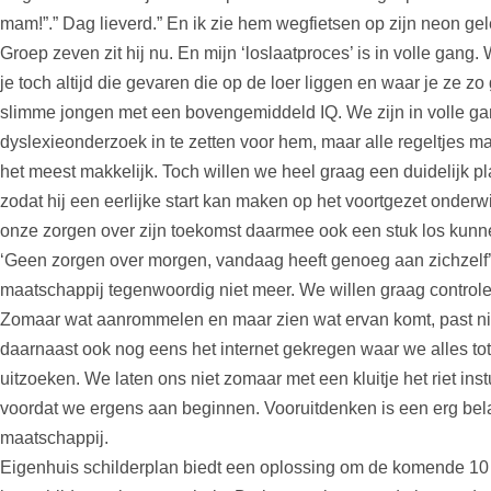
mam!”.” Dag lieverd.” En ik zie hem wegfietsen op zijn neon ge
Groep zeven zit hij nu. En mijn ‘loslaatproces’ is in volle gang. 
je toch altijd die gevaren die op de loer liggen en waar je ze z
slimme jongen met een bovengemiddeld IQ
. We zijn in volle 
dyslexieonderzoek in te zetten voor hem, maar alle regeltjes ma
het meest makkelijk. Toch willen we heel graag een duidelijk p
zodat hij een eerlijke start kan maken op het voortgezet onderwi
onze zorgen over zijn toekomst daarmee ook een stuk los kunne
‘Geen zorgen over morgen, vandaag heeft genoeg aan zichzelf’, 
maatschappij tegenwoordig niet meer. We willen graag controle
Zomaar wat aanrommelen en maar zien wat ervan komt, past nie
daarnaast ook nog eens het internet gekregen waar we alles tot
uitzoeken. We laten ons niet zomaar met een kluitje het riet in
voordat we ergens aan beginnen. Vooruitdenken is een erg bel
maatschappij.
Eigenhuis schilderplan biedt een oplossing om de komende 10