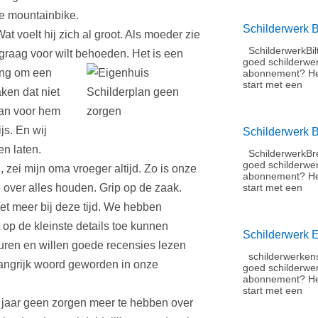
le mountainbike.
Schilderwerk B
Wat voelt hij zich al groot. Als moeder zie
SchilderwerkBil
o graag voor wilt behoeden. Het is een
goed schilderwe
gang om een
abonnement?​ He
start met een
ken dat niet
lan voor hem
js. En wij
Schilderwerk 
n laten.
SchilderwerkBre
goed schilderwe
zei mijn oma vroeger altijd. Zo is onze
abonnement?​ He
 over alles houden. Grip op de zaak.
start met een
t meer bij deze tijd. We hebben
 op de kleinste details toe kunnen
Schilderwerk 
sturen en willen goede recensies lezen
schilderwerkens
angrijk woord geworden in onze
goed schilderwe
abonnement?​ H
start met een
 jaar geen zorgen meer te hebben over