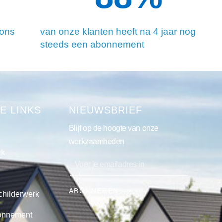
 ons
van onze klanten heeft na 4 jaar nog
steeds een abonnement
E LINKS
NIEUWSBRIEF
Blijf op de hoogte van onze
werkzaamheden
rk
ABONNEREN ⟶
childerwerk
onnement