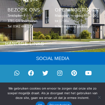
BEZOEK ONS
OPENINGSTIJDEN
Smidsplein 3
Maandag t/m vrijdag van 8:00
3781 GR Voorthuizen
tot 17:00u
Tel:
0342 444 110
In het weekend gesloten.
HANDIGE LINKS
Home
SOCIAL MEDIA
Schilderwerk
Onderhoud
Eenmalig schilderwerk
© 2026
Schilderwerk Gouda
- onderdeel van
Eigenhuis
We gebruiken cookies om ervoor te zorgen dat onze site zo
Schilderplan, vereniging van schilders
|
Privacybeleid en cookies
|
Schilderabonnement
soepel mogelijk draait. Als je doorgaat met het gebruiken van
Gemaakt door
D-Fokker
Schilderprijzen
deze site, gaan we ervan uit dat je ermee instemt.
Alle aangegeven prijzen voor een nulbeurt of onderhoud zijn
indicatief en worden op basis van een maatwerkofferte naar u
OK
Privacybeleid