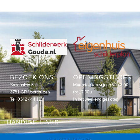
BEZOEK ONS
OPENINGSTIJDEN
Smidsplein 3
Maandag t/m vrijdag van 8:00
3781 GR Voorthuizen
tot 17:00u
Tel:
0342 444 110
In het weekend gesloten.
HANDIGE LINKS
Home