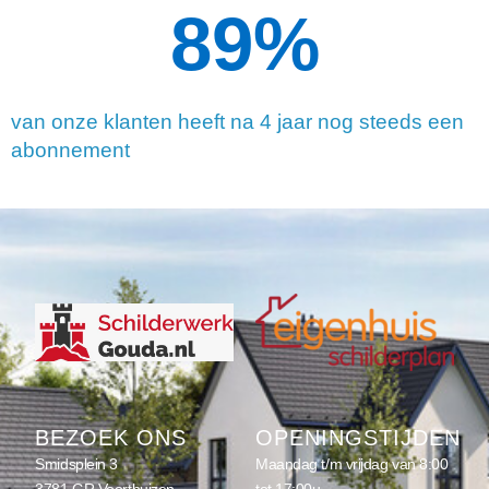
90
%
van onze klanten heeft na 4 jaar nog steeds een
abonnement
BEZOEK ONS
OPENINGSTIJDEN
Smidsplein 3
Maandag t/m vrijdag van 8:00
3781 GR Voorthuizen
tot 17:00u