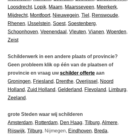
Loosdrecht
,
Lopik
,
Maarn
,
Maarsseveen
,
Meerkerk
,
Mijdrecht
,
Montfoort
,
Nieuwegein
,
Tiel
,
Renswoude
,
Rhenen
,
IJsselstein
,
Soest
,
Soestenberg
,
Schoonhoven
,
Veenendaal
,
Vleuten
,
Vianen
,
Woerden
,
Zeist
Schilderwerk in een andere plaats of provincie?
Geen probleem klik op één van de plaatsen of
provincie en vraag uw
schilder offerte
aan
Groningen
,
Friesland
,
Drenthe
,
Overijssel
,
Noord
Holland
,
Zuid Holland
,
Gelderland
,
Flevoland
,
Limburg
,
Zeeland
.
grote Steden waar wij schilderen
Amsterdam
,
Rotterdam
,
Den Haag
,
Tilburg
,
Almere
,
Rijswijk
,
Tilburg
, Nijmegen,
Eindhoven
,
Breda
,