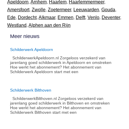
Apeldoorn
,
Arnhem
,
Haarlem
,
Haarlemmermeer
,
Amersfoort
,
Zwolle
,
Zoetermeer
,
Leeuwarden
,
Gouda
,
Ede
,
Dordecht
,
Alkmaar
,
Emmen
,
Delft
,
Venlo
,
Deventer
,
Westland
,
Alphen aan den Rijn
Meer nieuws
Schilderwerk Apeldoorn
SchilderwerkApeldoorn.nl Zorgeloos verzekerd van
jarenlang goed schilderwerk in Apeldoorn en omstreken
Hoe werkt het abonnement?​ Het abonnement van
Schilderwerk Apeldoorn start met een
Schilderwerk Bilthoven
SchilderwerkBilthoven.nl Zorgeloos verzekerd van
jarenlang goed schilderwerk in Bilthoven en omstreken
Hoe werkt het abonnement?​ Het abonnement van
Schilderwerk Bilthoven start met een