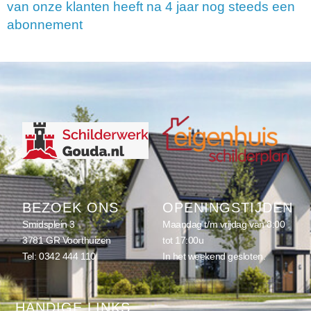
van onze klanten heeft na 4 jaar nog steeds een
abonnement
BEZOEK ONS
OPENINGSTIJDEN
Smidsplein 3
Maandag t/m vrijdag van 8:00
3781 GR Voorthuizen
tot 17:00u
Tel:
0342 444 110
In het weekend gesloten.
HANDIGE LINKS