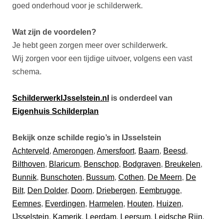
goed onderhoud voor je schilderwerk.
Wat zijn de voordelen?
Je hebt geen zorgen meer over schilderwerk.
Wij zorgen voor een tijdige uitvoer, volgens een vast
schema.
SchilderwerkIJsselstein.nl
is onderdeel van
Eigenhuis Schilderplan
Bekijk onze schilde regio’s in IJsselstein
Achterveld
,
Amerongen
,
Amersfoort
,
Baarn
,
Beesd
,
Bilthoven
,
Blaricum
,
Benschop
,
Bodgraven
,
Breukelen
,
Bunnik
,
Bunschoten
,
Bussum
,
Cothen
,
De Meern
,
De
Bilt
,
Den Dolder
,
Doorn
,
Driebergen
,
Eembrugge
,
Eemnes
,
Everdingen
,
Harmelen
,
Houten
,
Huizen
,
IJsselstein
,
Kamerik
,
Leerdam
,
Leersum
,
Leidsche Rijn
,