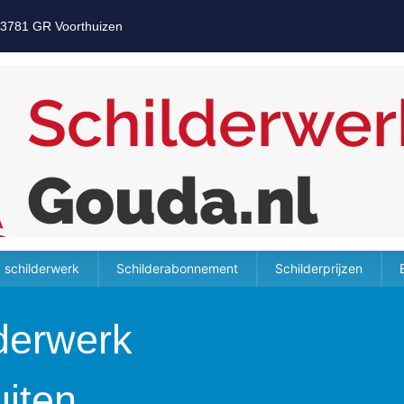
 3781 GR Voorthuizen
 schilderwerk
Schilderabonnement
Schilderprijzen
lderwerk
uiten