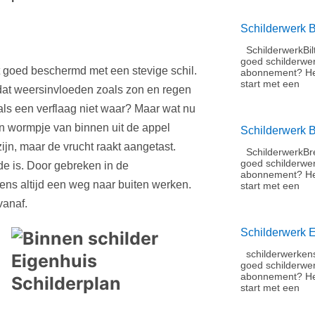
Schilderwerk B
SchilderwerkBil
goed schilderwe
t goed beschermd met een stevige schil.
abonnement?​ He
start met een
r dat weersinvloeden zoals zon en regen
ls een verflaag niet waar? Maar wat nu
een wormpje van binnen uit de appel
Schilderwerk 
ijn, maar de vrucht raakt aangetast.
SchilderwerkBre
goed schilderwe
rde is. Door gebreken in de
abonnement?​ He
gens altijd een weg naar buiten werken.
start met een
vanaf.
Schilderwerk 
schilderwerkens
goed schilderwe
abonnement?​ H
start met een