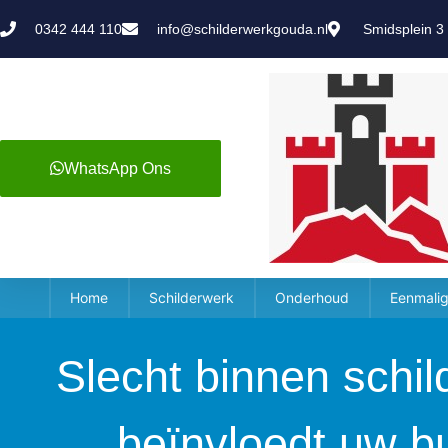
0342 444 110
info@schilderwerkgouda.nl
Smidsplein 3
WhatsApp Ons
Home
Schilderwerk
Onderhoud
Eenmalig
Slecht binnen schi
beïnvloedt uw b