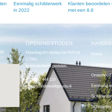
ten
Eenmalig schilderwerk
Klanten beoordelen
in 2022
met een 8.8
S
OPENINGSTIJDEN
HANDIG
 GR
Maandag t/m vrijdag van 8:00 tot
Home
17:00u
Schilderwe
In het weekend gesloten.
Onderhoud
Tel:
0342 444 110
Eenmalig s
info@schilderwerkgouda.nl
Schilderab
Schilderpri