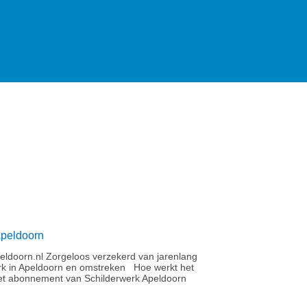
Apeldoorn
ldoorn.nl Zorgeloos verzekerd van jarenlang
rk in Apeldoorn en omstreken Hoe werkt het
t abonnement van Schilderwerk Apeldoorn