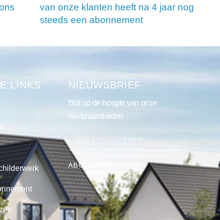
 ons
van onze klanten heeft na 4 jaar nog
steeds een abonnement
E LINKS
NIEUWSBRIEF
Blijf op de hoogte van onze
werkzaamheden
rk
ABONNEREN ⟶
childerwerk
onnement
jzen