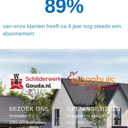
90
%
van onze klanten heeft na 4 jaar nog steeds een
abonnement
BEZOEK ONS
OPENINGSTIJDEN
Smidsplein 3
Maandag t/m vrijdag van 8:00
3781 GR Voorthuizen
tot 17:00u