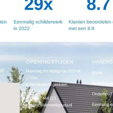
34
x
8.8
ten
Eenmalig schilderwerk
Klanten beoordelen
in 2022
met een 8.8
S
OPENINGSTIJDEN
HANDIG
 GR
Maandag t/m vrijdag van 8:00 tot
Home
17:00u
Schilderwe
In het weekend gesloten.
Onderhoud
Tel:
0342 444 110
Eenmalig s
info@schilderwerkgouda.nl