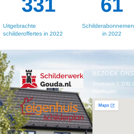
334
130
Uitgebrachte
Schilderabonnemen
schilderoffertes in 2022
in 2022
BEZOEK ON
Smidsplein 3, 3781
Voorthuizen