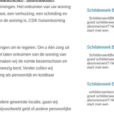
ruimingen. Het ontruimen van uw woning
Schilderwerk B
are, een verhuizing, een scheiding en
SchilderwerkBil
an de woning is, CDK huisontruiming
goed schilderwe
abonnement?​ He
start met een
Schilderwerk 
dingen om te regelen. Om u één zorg uit
et laten ontruimen van de woning van
SchilderwerkBre
goed schilderwe
 maken wij de ruimte bezemschoon en
abonnement?​ He
start met een
anwezig bent. Verder zullen wij
ing als persoonlijk en kostbaar
Schilderwerk 
schilderwerkens
goed schilderwe
abonnement?​ H
dere gewenste locatie, gaan wij
start met een
 bijvoorbeeld geld of andere persoonlijke