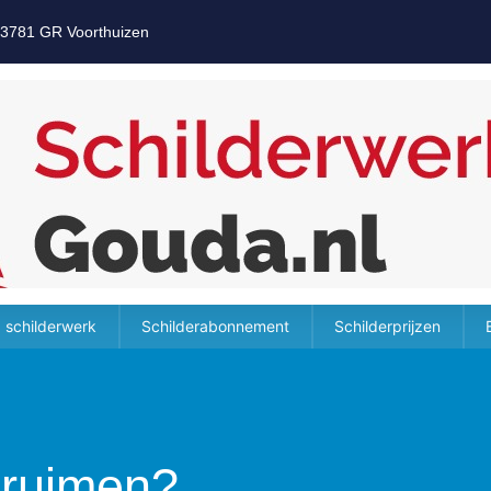
 3781 GR Voorthuizen
 schilderwerk
Schilderabonnement
Schilderprijzen
truimen?