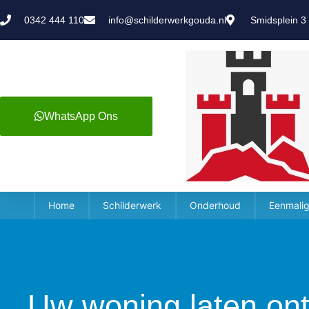
0342 444 110
info@schilderwerkgouda.nl
Smidsplein 3
WhatsApp Ons
Home
Schilderwerk
Onderhoud
Eenmalig
Uw woning laten on