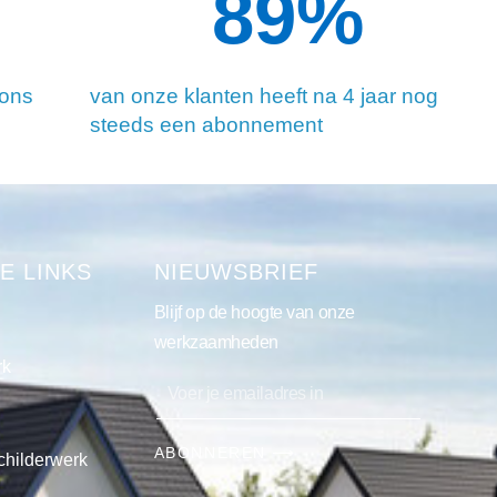
90
%
 ons
van onze klanten heeft na 4 jaar nog
steeds een abonnement
E LINKS
NIEUWSBRIEF
Blijf op de hoogte van onze
werkzaamheden
rk
ABONNEREN ⟶
childerwerk