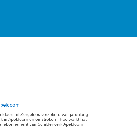
Apeldoorn
ldoorn.nl Zorgeloos verzekerd van jarenlang
rk in Apeldoorn en omstreken Hoe werkt het
t abonnement van Schilderwerk Apeldoorn