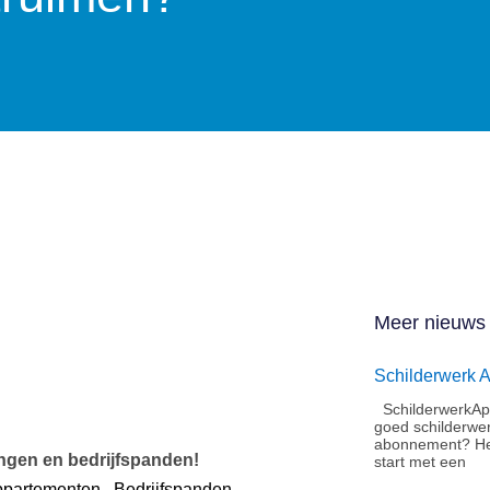
Meer nieuws
Schilderwerk 
SchilderwerkApe
goed schilderwe
abonnement?​ He
ingen en bedrijfspanden!
start met een
partementen
,
Bedrijfspanden
,