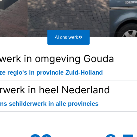
Al ons werk
rwerk in omgeving Gouda
ze regio's in provincie Zuid-Holland
rwerk in heel Nederland
ns schilderwerk in alle provincies