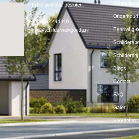
Schilderwe
In het weekend gesloten.
Onderhoud
Tel:
0342 444 110
Eenmalig s
info@schilderwerkgouda.nl
Schilderab
Schilderpri
Blogs
Contact
FAQ
Galerij
Voordelen