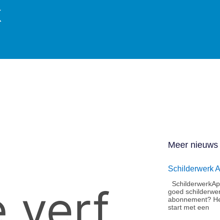
k
Meer nieuws
Schilderwerk 
SchilderwerkApe
 verf
goed schilderwe
abonnement?​ He
start met een