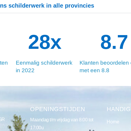
ns schilderwerk in alle provincies
34
x
8.8
ten
Eenmalig schilderwerk
Klanten beoordelen
in 2022
met een 8.8
S
OPENINGSTIJDEN
HANDIG
 GR
Maandag t/m vrijdag van 8:00 tot
Home
17:00u