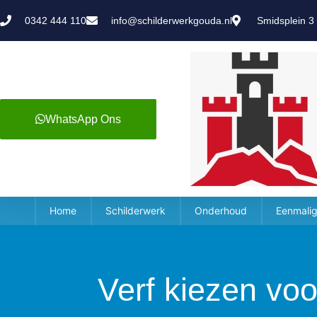
0342 444 110
info@schilderwerkgouda.nl
Smidsplein 3
WhatsApp Ons
Home
Schilderwerk
Onderhoud
Eenmalig
Verf kiezen voo