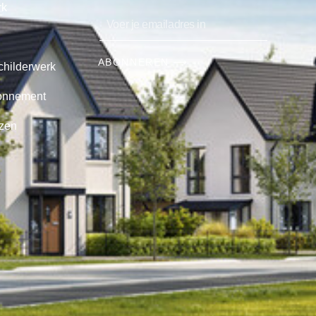
rk
ABONNEREN ⟶
childerwerk
onnement
jzen