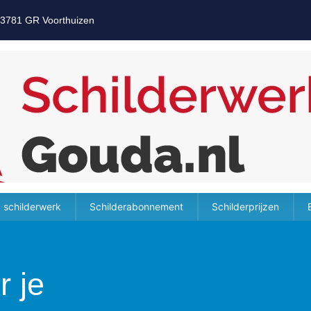
 3781 GR Voorthuizen
 schilderwerk
Schilderabonnement
Schilderprijzen
r je