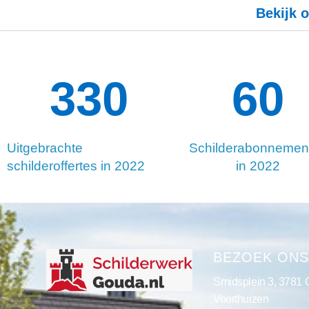
Bekijk o
334
127
Uitgebrachte
Schilderabonnemen
schilderoffertes in 2022
in 2022
BEZOEK ON
Smidsplein 3, 3781
Voorthuizen