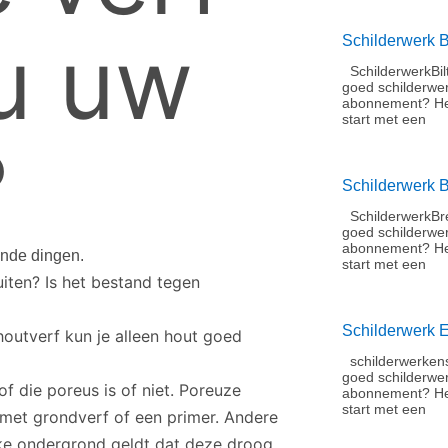
 u uw
Schilderwerk B
SchilderwerkBil
goed schilderwe
abonnement?​ He
start met een
?
Schilderwerk 
SchilderwerkBre
goed schilderwe
abonnement?​ He
lende dingen.
start met een
uiten? Is het bestand tegen
Schilderwerk 
houtverf kun je alleen hout goed
schilderwerkens
goed schilderwe
f die poreus is of niet. Poreuze
abonnement?​ H
start met een
et grondverf of een primer. Andere
lke ondergrond geldt dat deze droog,