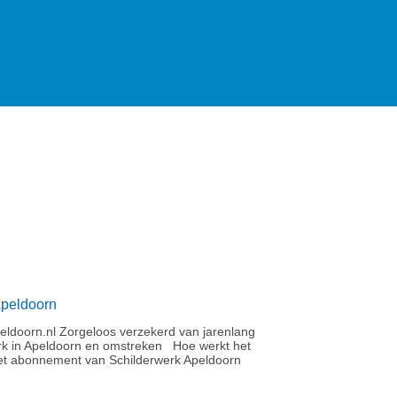
Apeldoorn
ldoorn.nl Zorgeloos verzekerd van jarenlang
rk in Apeldoorn en omstreken Hoe werkt het
t abonnement van Schilderwerk Apeldoorn