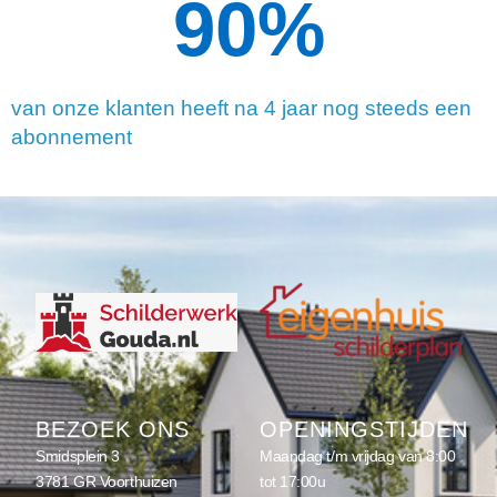
90
%
van onze klanten heeft na 4 jaar nog steeds een
abonnement
BEZOEK ONS
OPENINGSTIJDEN
Smidsplein 3
Maandag t/m vrijdag van 8:00
3781 GR Voorthuizen
tot 17:00u