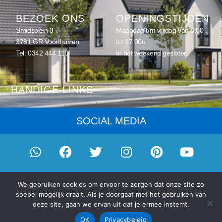
BEZOEK ONS
OPENINGSTIJDEN
Smidsplein 3
Maandag t/m vrijdag van 8:00
3781 GR Voorthuizen
tot 17:00u
Tel:
0342 444 110
In het weekend gesloten.
HANDIGE LINKS
Home
SOCIAL MEDIA
Schilderwerk
Onderhoud
Eenmalig schilderwerk
© 2026
Schilderwerk Gouda
- onderdeel van
Eigenhuis
We gebruiken cookies om ervoor te zorgen dat onze site zo
Schilderplan, vereniging van schilders
|
Privacybeleid en cookies
|
Schilderabonnement
soepel mogelijk draait. Als je doorgaat met het gebruiken van
Gemaakt door
D-Fokker
Schilderprijzen
deze site, gaan we ervan uit dat je ermee instemt.
Alle aangegeven prijzen voor een nulbeurt of onderhoud zijn
indicatief en worden op basis van een maatwerkofferte naar u
OK
Privacybeleid
Blogs