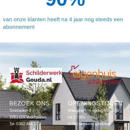
van onze klanten heeft na 4 jaar nog steeds een
abonnement
BEZOEK ONS
OPENINGSTIJDEN
Smidsplein 3
Maandag t/m vrijdag van 8:00
3781 GR Voorthuizen
tot 17:00u
Tel:
0342 444 110
In het weekend gesloten.