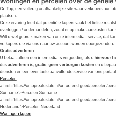
Woningen en percelen over de gehele 
On Top, een volledig onafhankelijke site waar verkopers hun o
plaatsen.
Onze ervaring leert dat potentiële kopers vaak het liefste recht
overleggen / onderhandelen, zodat er op makelaarskosten kan
Wilt u wel gebruik maken van onze intermediair service, dat kan 
verkopers die via ons naar uw account worden doorgezonden.
Gratis adverteren
U betaalt alleen een intermediairs vergoeding als u
hiervoor h
dus
adverteren
is;
gratis
,
geen verborgen kosten
en u bepaal
diensten en een eventuele aanvullende service van ons portaal
Percelen
a href=”https://ontoprealestate.nl/onroerend-goed/percelen/perc
Suriname”>Percelen Suriname
a href=”https://ontoprealestate.nl/onroerend-goed/percelen/perc
Nederland”>Percelen Nederland
Woningen kopen