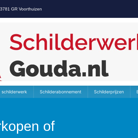
 3781 GR Voorthuizen
 schilderwerk
Schilderabonnement
Schilderprijzen
rkopen of