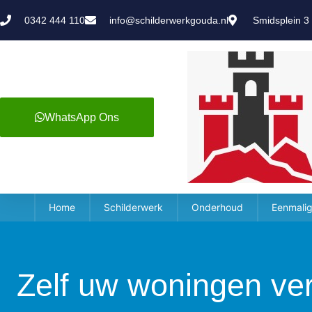
0342 444 110
info@schilderwerkgouda.nl
Smidsplein 3
WhatsApp Ons
Home
Schilderwerk
Onderhoud
Eenmalig
Zelf uw woningen ve