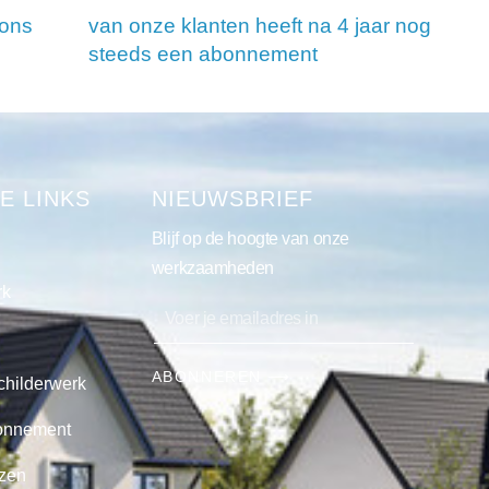
 ons
van onze klanten heeft na 4 jaar nog
steeds een abonnement
E LINKS
NIEUWSBRIEF
Blijf op de hoogte van onze
werkzaamheden
rk
ABONNEREN ⟶
childerwerk
onnement
jzen