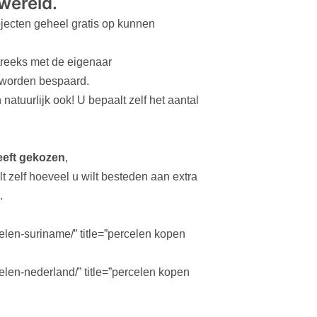
wereld.
bjecten geheel gratis op kunnen
streeks met de eigenaar
 worden bespaard.
natuurlijk ook! U bepaalt zelf het aantal
eeft gekozen
,
t zelf hoeveel u wilt besteden aan extra
.
elen-suriname/” title=”percelen kopen
elen-nederland/” title=”percelen kopen