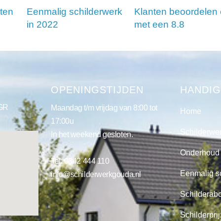
ten
Eenmalig schilderwerk
Klanten beoordelen
in 2022
met een 8.8
S
OPENINGSTIJDEN
HANDIG
 GR
Maandag t/m vrijdag van 8:00 tot
Home
17:00u
Schilderwe
In het weekend gesloten.
Onderhoud
Tel:
0342 444 110
Eenmalig s
info@schilderwerkgouda.nl
Schilderab
Schilderpri