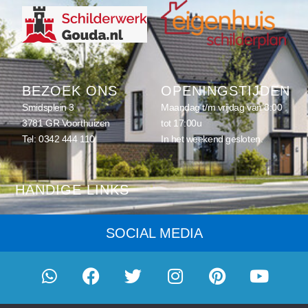
BEZOEK ONS
OPENINGSTIJDEN
Smidsplein 3
Maandag t/m vrijdag van 8:00
3781 GR Voorthuizen
tot 17:00u
Tel:
0342 444 110
In het weekend gesloten.
HANDIGE LINKS
Home
SOCIAL MEDIA
Schilderwerk
Onderhoud
Eenmalig schilderwerk
© 2026
Schilderwerk Gouda
- onderdeel van
Eigenhuis