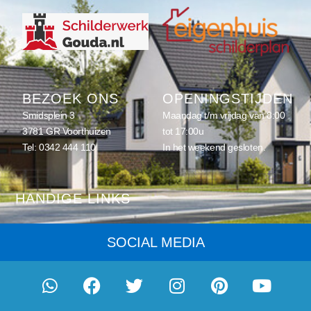
BEZOEK ONS
OPENINGSTIJDEN
Smidsplein 3
Maandag t/m vrijdag van 8:00
3781 GR Voorthuizen
tot 17:00u
Tel:
0342 444 110
In het weekend gesloten.
HANDIGE LINKS
Home
SOCIAL MEDIA
Schilderwerk
Onderhoud
Eenmalig schilderwerk