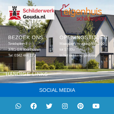
BEZOEK ONS
OPENINGSTIJDEN
Smidsplein 3
Maandag t/m vrijdag van 8:00
3781 GR Voorthuizen
tot 17:00u
Tel:
0342 444 110
In het weekend gesloten.
HANDIGE LINKS
Home
SOCIAL MEDIA
Schilderwerk
Onderhoud