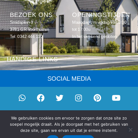
BEZOEK ONS
OPENINGSTIJDEN
Smidsplein 3
Maandag t/m vrijdag van 8:00
3781 GR Voorthuizen
tot 17:00u
Tel:
0342 444 110
In het weekend gesloten.
HANDIGE LINKS
Home
SOCIAL MEDIA
Schilderwerk
Onderhoud
Eenmalig schilderwerk
© 2026
Schilderwerk Gouda
- onderdeel van
Eigenhuis
We gebruiken cookies om ervoor te zorgen dat onze site zo
Schilderplan, vereniging van schilders
|
Privacybeleid en cookies
|
Schilderabonnement
soepel mogelijk draait. Als je doorgaat met het gebruiken van
Gemaakt door
D-Fokker
Schilderprijzen
deze site, gaan we ervan uit dat je ermee instemt.
Alle aangegeven prijzen voor een nulbeurt of onderhoud zijn